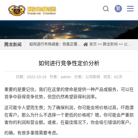
繁
腾龙新闻
如何进行市场调查：你真正需要知道的
首页
>>
腾龙新闻
>>
公司新闻
您的内部指南：什么是竞争环境分析？
如何进行竞争性定价分析
想进行竞争分析吗？以下是你应该做的7个理由
什么是网站策略？为什么你需要它以及你如何做到
日期：2023-10-16
作者：admin
分类：
公司新闻
浏览：62次
一筷入魂，运城腾龙大盘鸡的乡愁速递
重要的是要记住，我们在这里的使命是提供一种产品或服务，可以在
三十载烟火长，东莞腾龙阁的老字号“守门”之道
竞争中获得竞争优势，但您仍然希望获得利润率。
火锅底料的基本组成
这可能令人望而生畏；为了确保利润，你可能会将价格过高，吓跑潜
为您的企业在社交媒体上发布什么
在客户。那么为什么不选择一个更低的价格呢？嗯，你可能会严重损
害你的利润和营业额。或者，在最佳情况下，你会吸引错误的客户。
的确，有很多事情需要考虑。